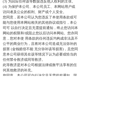
(3) 为回应任何该等数据违反他人权利的主张。
(4) 为保护本公司、本公司员工、本网站用户或
访问者及公众的权利、财产或个人安全。
您同意，若本公司认为您违反了本使用条款或可
能与您使用本网站相关的其他协议或指引，本公
司可 以自行决定且无需提前通知，终止您访问本
网站的权限和/或阻止您以后访问本网站。您亦同
意，您对本使 用条款的任何违反均构成非法及不
公平的商业行为，且将对本公司造成无法弥补的
损害 (金钱赔偿不能 充分弥补该等损害)，且您同
意本公司获得其在该等情况下认为必要或恰当的
任何禁令救济或同等救济。
此等救济是对本公司根据法律或衡平法享有的任
何其他救济的补充。
您同意，本公司可自行决定且无需提前通知，因
下列原因终止您访问本网站的权限，包括 (但不
限于)：
(1) 应法律执行机构或其他政府机构的要求。
(2) 应您的要求 (您自己要求删除账户)。
(3) 本网站或本网站提供的任何服务的中止或重
大修改。
(4) 不可预期的技术问题。