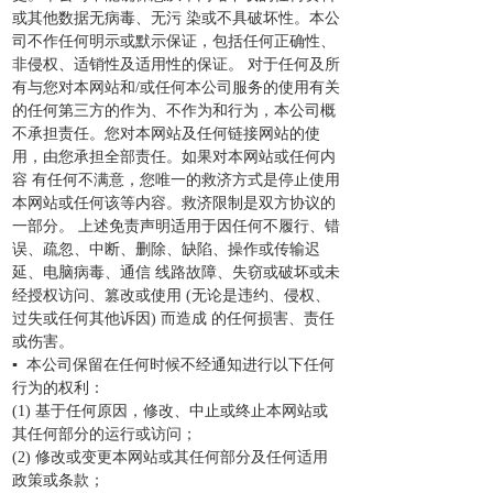
或其他数据无病毒、无污 染或不具破坏性。本公
司不作任何明示或默示保证，包括任何正确性、
非侵权、适销性及适用性的保证。 对于任何及所
有与您对本网站和/或任何本公司服务的使用有关
的任何第三方的作为、不作为和行为，本公司概
不承担责任。您对本网站及任何链接网站的使
用，由您承担全部责任。如果对本网站或任何内
容 有任何不满意，您唯一的救济方式是停止使用
本网站或任何该等内容。救济限制是双方协议的
一部分。 上述免责声明适用于因任何不履行、错
误、疏忽、中断、删除、缺陷、操作或传输迟
延、电脑病毒、通信 线路故障、失窃或破坏或未
经授权访问、篡改或使用 (无论是违约、侵权、
过失或任何其他诉因) 而造成 的任何损害、责任
或伤害。
▪
本公司保留在任何时候不经通知进行以下任何
行为的权利：
(1) 基于任何原因，修改、中止或终止本网站或
其任何部分的运行或访问；
(2) 修改或变更本网站或其任何部分及任何适用
政策或条款；