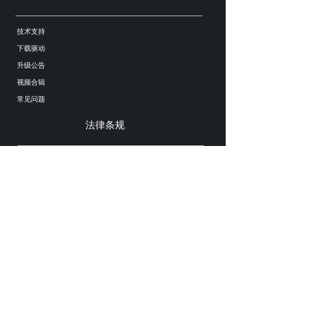
技术支持
下载驱动
升级公告
视频合辑
常见问题
法律条规
法律声明
隐私条款
欧克勒亚售后微信
客服热线：400-0755-143
技术支持：support@eucleia.net